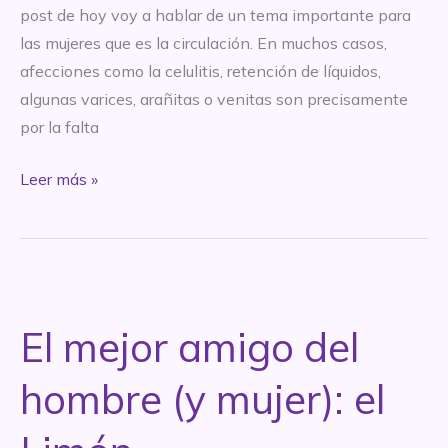
post de hoy voy a hablar de un tema importante para
las mujeres que es la circulación. En muchos casos,
afecciones como la celulitis, retención de líquidos,
algunas varices, arañitas o venitas son precisamente
por la falta
A
Leer más »
mover
(la
circulación
de)
las
El mejor amigo del
cachas!
hombre (y mujer): el