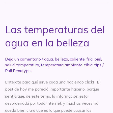
amigo
del
hombre
(y
Las temperaturas del
mujer):
el
agua en la belleza
Limón
Deja un comentario
/
agua
,
belleza
,
caliente
,
fria
,
piel
,
salud
,
temperatura
,
temperatura ambiente
,
tibia
,
tips
/
Puli Beautypul
Enterate para qué sirve cada una haciendo click! El
post de hoy me pareció importante hacerlo, porque
sentía que, de este tema, la información esta
desordenada por todo Internet, y muchas veces no
queda bien claro qué es lo que puede causar las