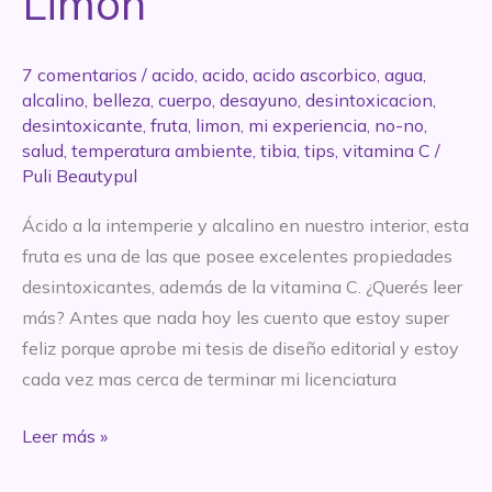
Limón
7 comentarios
/
acido
,
acido
,
acido ascorbico
,
agua
,
alcalino
,
belleza
,
cuerpo
,
desayuno
,
desintoxicacion
,
desintoxicante
,
fruta
,
limon
,
mi experiencia
,
no-no
,
salud
,
temperatura ambiente
,
tibia
,
tips
,
vitamina C
/
Puli Beautypul
Ácido a la intemperie y alcalino en nuestro interior, esta
fruta es una de las que posee excelentes propiedades
desintoxicantes, además de la vitamina C. ¿Querés leer
más? Antes que nada hoy les cuento que estoy super
feliz porque aprobe mi tesis de diseño editorial y estoy
cada vez mas cerca de terminar mi licenciatura
El
Leer más »
mejor