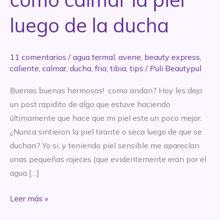
luego de la ducha
11 comentarios
/
agua termal
,
avene
,
beauty express
,
caliente
,
calmar
,
ducha
,
fria
,
tibia
,
tips
/
Puli Beautypul
Buenas buenas hermosas! como andan? Hoy les dejo
un post rapidito de algo que estuve haciendo
últimamente que hace que mi piel este un poco mejor.
¿Nunca sintieron la piel tirante o seca luego de que se
duchan? Yo si, y teniendo piel sensible me aparecían
unas pequeñas rojeces (que evidentemente eran por el
agua […]
BEAUTY
Leer más »
EXPRESS: