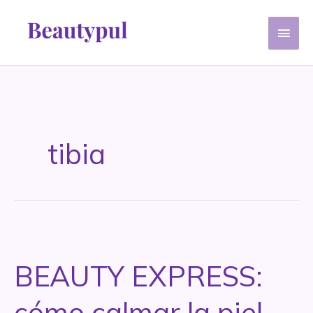
Ir
Men
al
contenido
princ
tibia
BEAUTY EXPRESS:
cómo calmar la piel