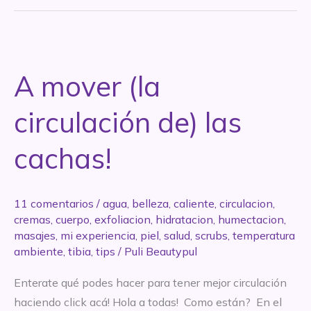
cómo
calmar
la
piel
A mover (la
luego
de
circulación de) las
la
ducha
cachas!
11 comentarios
/
agua
,
belleza
,
caliente
,
circulacion
,
cremas
,
cuerpo
,
exfoliacion
,
hidratacion
,
humectacion
,
masajes
,
mi experiencia
,
piel
,
salud
,
scrubs
,
temperatura
ambiente
,
tibia
,
tips
/
Puli Beautypul
Enterate qué podes hacer para tener mejor circulación
haciendo click acá! Hola a todas! Como están? En el