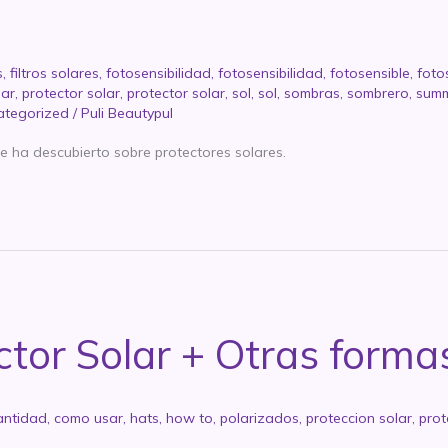
s
,
filtros solares
,
fotosensibilidad
,
fotosensibilidad
,
fotosensible
,
foto
lar
,
protector solar
,
protector solar
,
sol
,
sol
,
sombras
,
sombrero
,
sum
ategorized
/
Puli Beautypul
e ha descubierto sobre protectores solares.
tor Solar + Otras forma
antidad
,
como usar
,
hats
,
how to
,
polarizados
,
proteccion solar
,
prot