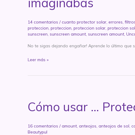
imaginabas
14 comentarios
/
cuanto protector solar
,
errores
,
filtro
proteccion
,
proteccion
,
proteccion solar
,
proteccion so
sunscreen
,
sunscreen amount
,
sunscreen amount
,
Unc
No te sigas dejando engañar! Aprende lo último que s
Los
Leer más »
6
mitos
más
increíbles
del
Cómo usar … Protec
protector
solar
que
16 comentarios
/
amount
,
anteojos
,
anteojos de sol
,
c
NO
Beautypul
te