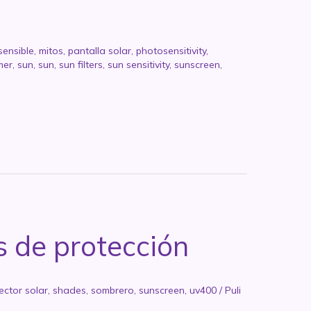
sensible
,
mitos
,
pantalla solar
,
photosensitivity
,
mer
,
sun
,
sun
,
sun filters
,
sun sensitivity
,
sunscreen
,
s de protección
ector solar
,
shades
,
sombrero
,
sunscreen
,
uv400
/
Puli