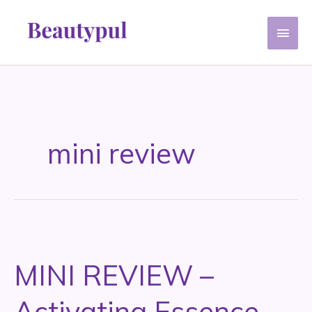
Ir
Men
al
contenido
princ
mini review
MINI REVIEW –
Activating Essence –