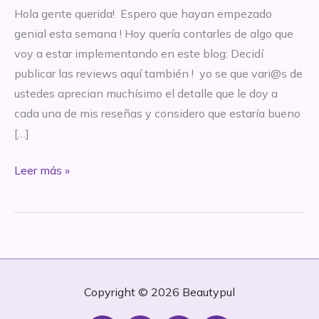
Hola gente querida! Espero que hayan empezado
genial esta semana ! Hoy quería contarles de algo que
voy a estar implementando en este blog: Decidí
publicar las reviews aquí también ! yo se que vari@s de
ustedes aprecian muchísimo el detalle que le doy a
cada una de mis reseñas y considero que estaría bueno
[…]
MINI
Leer más »
REVIEW
–
Activating
Essence
–
Kiehl’s
Copyright © 2026
Beautypul