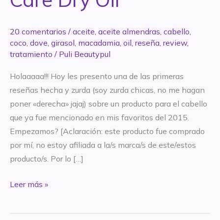
20 comentarios
/
aceite
,
aceite almendras
,
cabello
,
coco
,
dove
,
girasol
,
macadamia
,
oil
,
reseña
,
review
,
tratamiento
/
Puli Beautypul
Holaaaaa!!! Hoy les presento una de las primeras
reseñas hecha y zurda (soy zurda chicas, no me hagan
poner «derecha» jajaj) sobre un producto para el cabello
que ya fue mencionado en mis favoritos del 2015.
Empezamos? [Aclaración: este producto fue comprado
por mí, no estoy afiliada a la/s marca/s de este/estos
producto/s. Por lo […]
REVIEW:
Leer más »
Dove
Pure