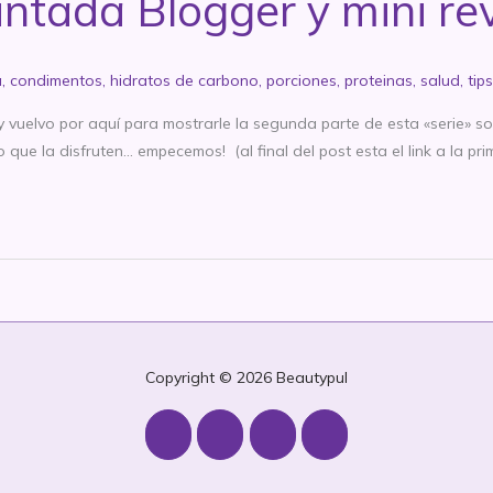
ntada Blogger y mini re
a
,
condimentos
,
hidratos de carbono
,
porciones
,
proteinas
,
salud
,
tips
 vuelvo por aquí para mostrarle la segunda parte de esta «serie» s
ue la disfruten… empecemos! (al final del post esta el link a la pri
Copyright © 2026
Beautypul