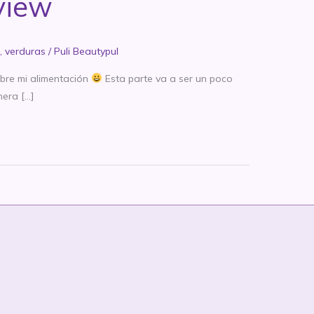
view
,
verduras
/
Puli Beautypul
obre mi alimentación
Esta parte va a ser un poco
mera […]