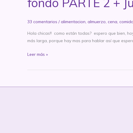
fondo PARTE 2 + Ju
33 comentarios
/
alimentacion
,
almuerzo
,
cena
,
comid
Hola chicas!! como están todas? espero que bien, hoy
más larga, porque hay mas para hablar así que espero q
Cómo
Leer más »
me
alimento
o
cómo
finalmente
ya
no
soy
un
barril