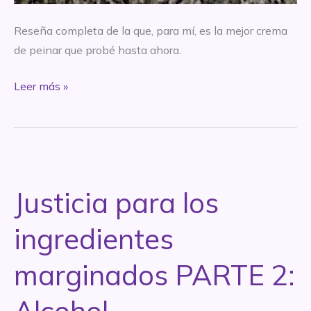
Reseña completa de la que, para mí, es la mejor crema
de peinar que probé hasta ahora.
*REVIEW
Leer más »
–
Crema
de
peinar
Almendras
Justicia para los
y
Chia
ingredientes
–
Frenzzi
marginados PARTE 2: