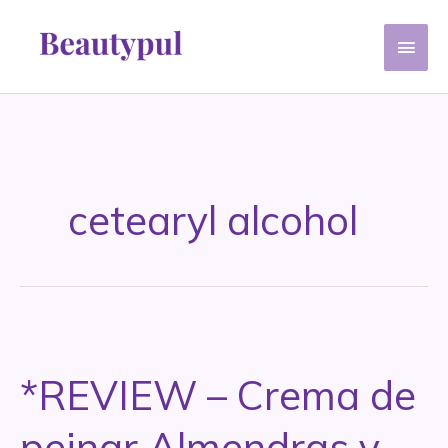
Ir
Men
al
contenido
princ
cetearyl alcohol
*REVIEW – Crema de
peinar Almendras y