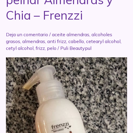
Chia – Frenzzi
Deja un comentario
/
aceite almendras
,
alcoholes
grasos
,
almendras
,
anti frizz
,
cabello
,
cetearyl alcohol
,
cetyl alcohol
,
frizz
,
pelo
/
Puli Beautypul