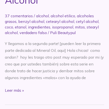
Alcohol
37 comentarios
/
alcohol
,
alcohol etilico
,
alcoholes
grasos
,
benzyl alcohol
,
cetearyl alcohol
,
cetyl alcohol
,
coco
,
etanol
,
ingredientes
,
isopropanol
,
mitos
,
stearyl
alcohol
,
verdadero falso
/
Puli Beautypul
Y llegamos a la segunda parte! [pueden leer la primera
parte dedicada al Mineral Oil, aqui] Hola chicas! como
andan? hoy les traigo otro post muy esperado por mi (y
creo que por ustedes también) sobre esta serie en
donde trato de hacer justicia y derribar mitos sobre
algunos ingredientes «malos» con la ayuda de
Justicia
Leer más »
para
los