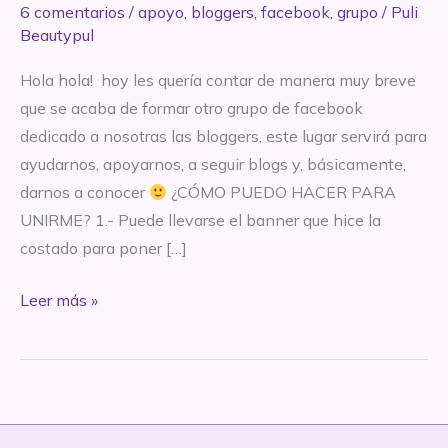
6 comentarios
/
apoyo
,
bloggers
,
facebook
,
grupo
/
Puli
Beautypul
Hola hola! hoy les quería contar de manera muy breve
que se acaba de formar otro grupo de facebook
dedicado a nosotras las bloggers, este lugar servirá para
ayudarnos, apoyarnos, a seguir blogs y, básicamente,
darnos a conocer
¿CÓMO PUEDO HACER PARA
UNIRME? 1.- Puede llevarse el banner que hice la
costado para poner […]
Asociacion
Leer más »
Bloggers