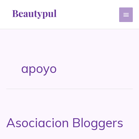
Ir
Men
al
contenido
princ
apoyo
Asociacion Bloggers