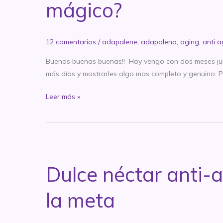
mágico?
5
+
Novedades
12 comentarios
/
adapalene
,
adapaleno
,
aging
,
anti 
Buenas buenas buenas!! Hoy vengo con dos meses junt
más días y mostrarles algo mas completo y genuino. 
Dulce
Leer más »
néctar
anti-
age:
Tretinoina,
Mes
Dulce néctar anti-a
6
y
la meta
7:
momento
mágico?