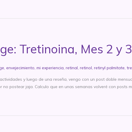
ge: Tretinoina, Mes 2 y 
age
,
envejecimiento
,
mi experiencia
,
retinal
,
retinol
,
retinyl palmitate
,
tre
actividades y luego de una reseña, vengo con un post doble mensual
or no postear jaja. Calculo que en unas semanas volveré con posts 