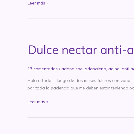
Dulce
Leer más »
néctar
anti-
age:
Tretinoina,
Mes
Dulce nectar anti-a
4:
los
restos
13 comentarios
/
adapalene
,
adapaleno
,
aging
,
anti 
del
ayer
Hola a todas! luego de dos meses fuleros con varias 
por toda la paciencia que me deben estar teniendo p
Dulce
Leer más »
nectar
anti-
age:
Tretinoina,