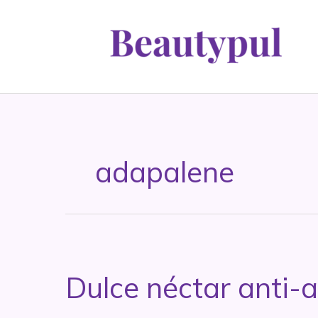
Ir
al
contenido
adapalene
Dulce néctar anti-