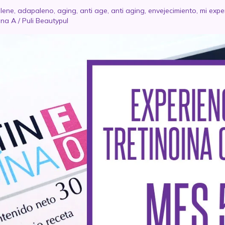
lene
,
adapaleno
,
aging
,
anti age
,
anti aging
,
envejecimiento
,
mi expe
ina A
/
Puli Beautypul