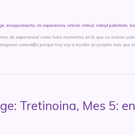
age
,
envejecimiento
,
mi experiencia
,
retinal
,
retinol
,
retinyl palmitate
,
tre
os de experiencia! como hubo momentos en lo que no estuve usando 
Pónganse comod@s porque hoy voy a escribir un poquito más que el m
ge: Tretinoina, Mes 5: e