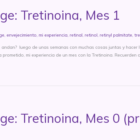
ge: Tretinoina, Mes 1
age
,
envejecimiento
,
mi experiencia
,
retinal
,
retinol
,
retinyl palmitate
,
tre
andan? luego de unas semanas con muchas cosas juntas y hacer lo 
ía prometido, mi experiencia de un mes con la Tretinoina. Recuerden 
ge: Tretinoina, Mes 0 (p