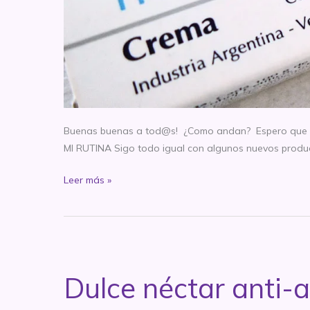
Buenas buenas a tod@s! ¿Como andan? Espero que muy 
MI RUTINA Sigo todo igual con algunos nuevos product
Dulce
Leer más »
néctar
anti-
age:
Tretinoina
0.05%
Dulce néctar anti-
–
Mes