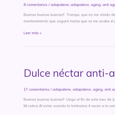
8 comentarios
/
adapalene
,
adapaleno
,
aging
,
anti ag
Buenas buenas buenas!! Tranqui, que no me olvido de 
mantenimiento que seguiré hasta que se me acabe el po
Dulce
Leer más »
néctar
anti-
age:
Tretinoina,
Mes
Dulce néctar anti-a
5:
encuentro
cercano
17 comentarios
/
adapalene
,
adapaleno
,
aging
,
anti 
a
la
Buenas buenas buenas!! Llego el fin de este mes de Ju
meta
Mi rutina Al estar usando la tretinoina 4 veces a la se