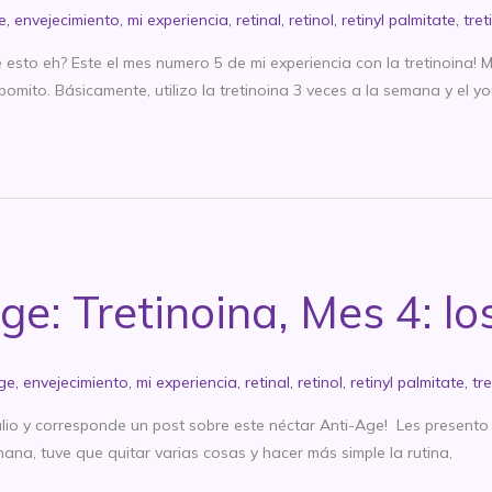
e
,
envejecimiento
,
mi experiencia
,
retinal
,
retinol
,
retinyl palmitate
,
tret
esto eh? Este el mes numero 5 de mi experiencia con la tretinoina! 
mito. Básicamente, utilizo la tretinoina 3 veces a la semana y el yo
ge: Tretinoina, Mes 4: lo
age
,
envejecimiento
,
mi experiencia
,
retinal
,
retinol
,
retinyl palmitate
,
tre
lio y corresponde un post sobre este néctar Anti-Age! Les presento 
mana, tuve que quitar varias cosas y hacer más simple la rutina,