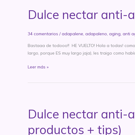
Mes
Dulce nectar anti-a
2
y
3:
34 comentarios
/
adapalene
,
adapaleno
,
aging
,
anti 
the
BIG
Bastaaa de todooo!! HE VUELTO! Hola a todas! como 
purga
largo, porque ES muy largo jaja), les traigo como hab
Dulce
Leer más »
nectar
anti-
age:
Tretinoina,
Mes
Dulce nectar anti-a
1
productos + tips)