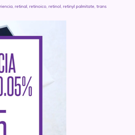
riencia
,
retinal
,
retinoico
,
retinol
,
retinyl palmitate
,
trans