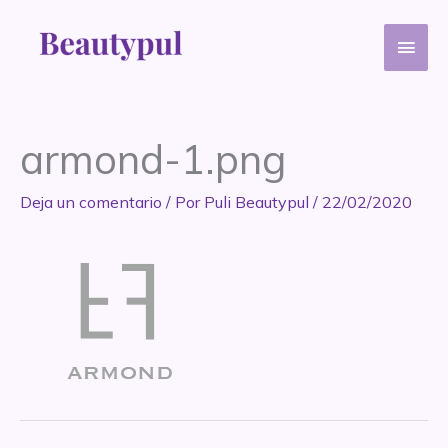
Ir
Men
al
contenido
princ
armond-1.png
Deja un comentario
/ Por
Puli Beautypul
/
22/02/2020