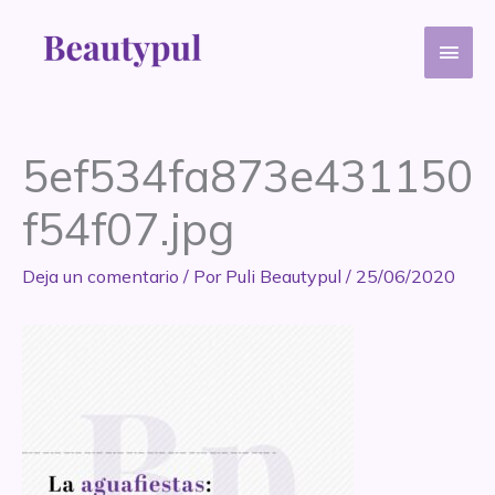
Ir
Men
al
contenido
princ
5ef534fa873e431150
f54f07.jpg
Deja un comentario
/ Por
Puli Beautypul
/
25/06/2020