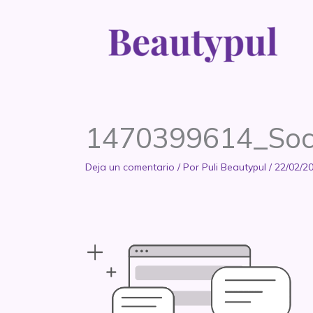
Ir
al
contenido
1470399614_Soc
Deja un comentario
/ Por
Puli Beautypul
/
22/02/2