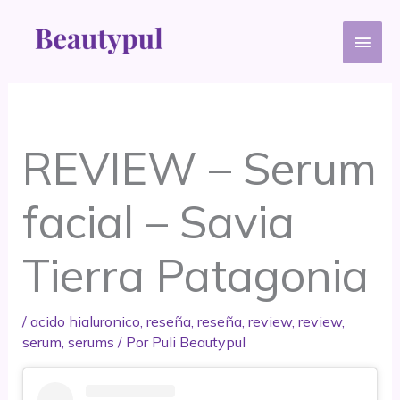
Ir
Men
al
contenido
princ
REVIEW – Serum
facial – Savia
Tierra Patagonia
/
acido hialuronico
,
reseña
,
reseña
,
review
,
review
,
serum
,
serums
/ Por
Puli Beautypul