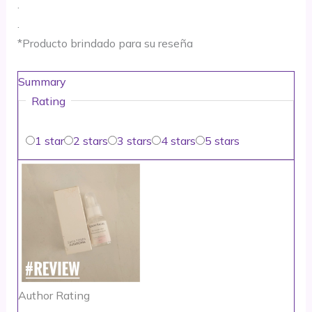
.
.
*Producto brindado para su reseña
Summary
Rating
1 star
2 stars
3 stars
4 stars
5 stars
Author Rating