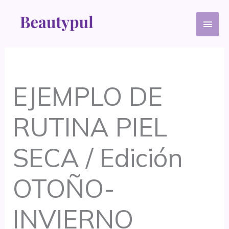
Ir
Men
al
contenido
princ
EJEMPLO DE
RUTINA PIEL
SECA / Edición
OTOÑO-
INVIERNO