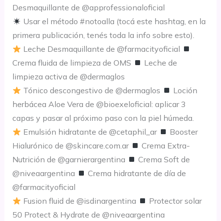
Desmaquillante de @approfessionaloficial
Usar el método #notoalla (tocá este hashtag, en la
primera publicación, tenés toda la info sobre esto).
Leche Desmaquillante de @farmacityoficial
Crema fluida de limpieza de OMS
Leche de
limpieza activa de @dermaglos
Tónico descongestivo de @dermaglos
Loción
herbácea Aloe Vera de @bioexeloficial: aplicar 3
capas y pasar al próximo paso con la piel húmeda.
Emulsión hidratante de @cetaphil_ar
Booster
Hialurónico de @skincare.com.ar
Crema Extra-
Nutrición de @garnierargentina
Crema Soft de
@niveaargentina
Crema hidratante de día de
@farmacityoficial
Fusion fluid de @isdinargentina
Protector solar
50 Protect & Hydrate de @niveaargentina