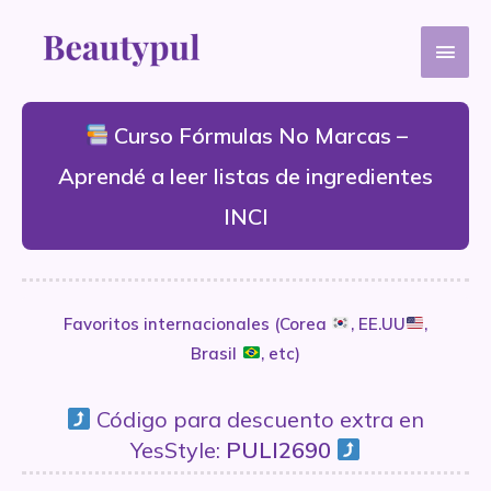
Ir
Men
al
contenido
princ
Curso Fórmulas No Marcas –
Aprendé a leer listas de ingredientes
INCI
Favoritos internacionales (Corea
, EE.UU
,
Brasil
, etc)
Código para descuento extra en
YesStyle:
PULI2690