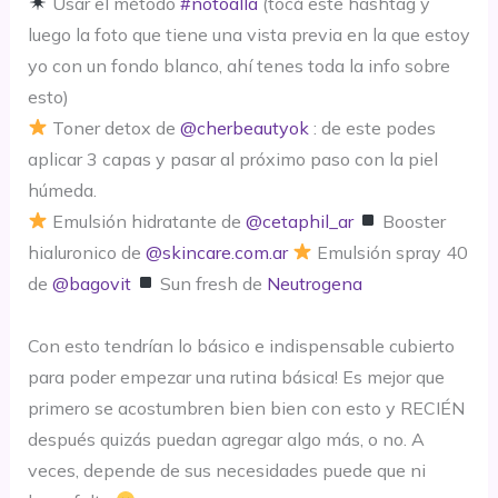
Usar el método
#notoalla
(tocá este hashtag y
luego la foto que tiene una vista previa en la que estoy
yo con un fondo blanco, ahí tenes toda la info sobre
esto)
Toner detox de
@cherbeautyok
: de este podes
aplicar 3 capas y pasar al próximo paso con la piel
húmeda.
Emulsión hidratante de
@cetaphil_ar
Booster
hialuronico de
@skincare.com.ar
Emulsión spray 40
de
@bagovit
Sun fresh de
Neutrogena
⠀⠀⠀⠀⠀⠀⠀⠀⠀⠀
Con esto tendrían lo básico e indispensable cubierto
para poder empezar una rutina básica! Es mejor que
primero se acostumbren bien bien con esto y RECIÉN
después quizás puedan agregar algo más, o no. A
veces, depende de sus necesidades puede que ni